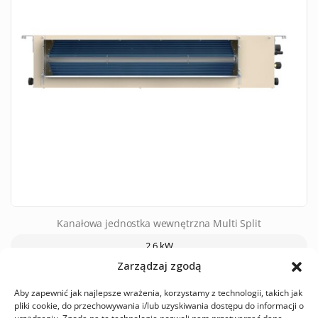
Kanałowa jednostka wewnętrzna Multi Split
2,6 kW
Zarządzaj zgodą
3,5 kW
5,2 kW
Aby zapewnić jak najlepsze wrażenia, korzystamy z technologii, takich jak
pliki cookie, do przechowywania i/lub uzyskiwania dostępu do informacji o
Model:
FMA-09DRD/DVI