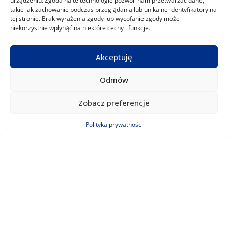
urządzeniu. Zgoda na te technologie pozwoli nam przetwarzać dane,
Moc chłodnicza
2,63 kW
takie jak zachowanie podczas przeglądania lub unikalne identyfikatory na
Moc grzewcza
2,8 kW
tej stronie. Brak wyrażenia zgody lub wycofanie zgody może
Wi-fi
Tak
niekorzystnie wpłynąć na niektóre cechy i funkcje.
Gwarancja
3 lata
Model:
FMA-12DRD/DVI
Model:
FMA-18DRD/DVI
Akceptuję
Zobacz produkt
Odmów
Zobacz preferencje
Polityka prywatności