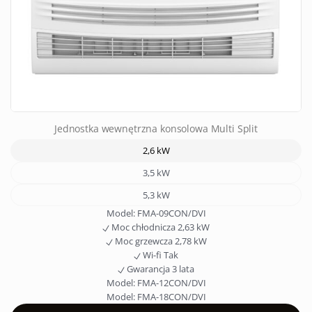
Jednostka wewnętrzna konsolowa Multi Split
2,6 kW
3,5 kW
5,3 kW
Model:
FMA-09CON/DVI
Moc chłodnicza
2,63 kW
Moc grzewcza
2,78 kW
Wi-fi
Tak
Gwarancja
3 lata
Model:
FMA-12CON/DVI
Model:
FMA-18CON/DVI