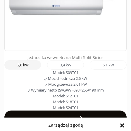
Jednostka wewnętrzna Multi Split Sirius
2,6 kW
3,4 kW
5,1 kW
Model:
S09TC1
Moc chłodnicza
2,6 kW
Moc grzewcza
2,61 kW
Wymiary netto (S×G×W)
698×255×190 mm
Model:
S12TC1
Model:
S18TC1
Model:
S24TC1
Zobacz produkt
Zarządzaj zgodą