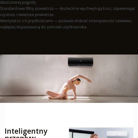
deszczowej pogody.
Standardowe filtry powietrza — skutecznie wychwytują kurz, zapewniając
czystsze i świeższe powietrze.
Wentylator z 6 prędkościami — pozwala dobrać intensywność nawiewu
najlepiej dopasowaną do potrzeb użytkownika.
Inteligentny