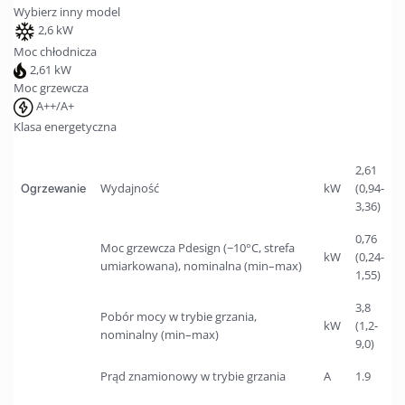
Wybierz inny model
2,6 kW
Moc chłodnicza
2,61 kW
Moc grzewcza
A++/A+
Klasa energetyczna
2,61
Wydajność
kW
(0,94-
Ogrzewanie
3,36)
0,76
Moc grzewcza Pdesign (−10°C, strefa
kW
(0,24-
umiarkowana), nominalna (min–max)
1,55)
3,8
Pobór mocy w trybie grzania,
kW
(1,2-
nominalny (min–max)
9,0)
Prąd znamionowy w trybie grzania
A
1.9