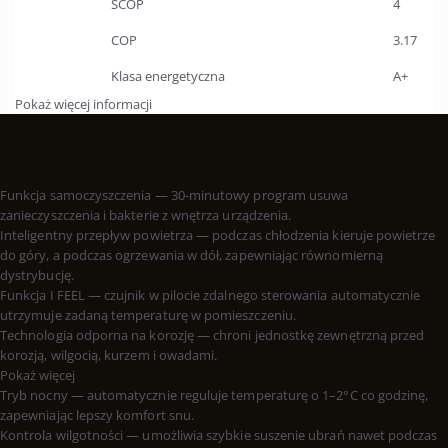
SCOP
4
COP
3.17
Klasa energetyczna
A+
Pokaż więcej informacji
GŁÓWNE CECHY
Zalety modelu:
Funkcja samoczyszczenia — 30-minutowy program usuwa
zanieczyszczenia i bakterie z wnętrza urządzenia.
Inteligentny przepływ powietrza — podczas chłodzenia kieruje powietrze
do góry, a podczas ogrzewania w dół, zapewniając równomierną
dystrybucję.
Funkcja I FEEL — czujnik w pilocie zdalnego sterowania automatycznie
utrzymuje zadaną temperaturę w pomieszczeniu.
Technologia odporna na korozję — chroni jednostkę zewnętrzną przed
korozją, wilgocią, kurzem i owadami.
Pokaż więcej
Tryb nocny — automatycznie reguluje temperaturę o 1–2°C co godzinę,
zapewniając lepszy komfort snu.
Kontrola wilgotności — umożliwia szybkie suszenie ubrań nawet podczas