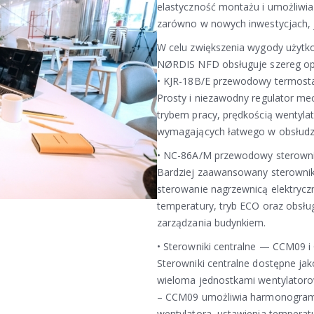
elastyczność montażu i umożliwia
zarówno w nowych inwestycjach, j
W celu zwiększenia wygody użytko
NØRDIS NFD obsługuje szereg opc
• KJR-18B/E przewodowy termosta
Prosty i niezawodny regulator me
trybem pracy, prędkością wentylat
wymagających łatwego w obsłudze
• NC-86A/M przewodowy sterownik
Bardziej zaawansowany sterownik
sterowanie nagrzewnicą elektryczn
temperatury, tryb ECO oraz obsłu
zarządzania budynkiem.
• Sterowniki centralne — CCM09 i
Sterowniki centralne dostępne ja
wieloma jednostkami wentylatorow
– CCM09 umożliwia harmonogram t
wentylatora, ustawienia temperatu