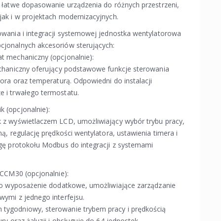
 łatwe dopasowanie urządzenia do różnych przestrzeni,
ak i w projektach modernizacyjnych.
wania i integracji systemowej jednostka wentylatorowa
jonalnych akcesoriów sterujących:
t mechaniczny (opcjonalnie):
chaniczny oferujący podstawowe funkcje sterowania
ora oraz temperaturą. Odpowiedni do instalacji
 i trwałego termostatu.
 (opcjonalnie):
 z wyświetlaczem LCD, umożliwiający wybór trybu pracy,
ą, regulację prędkości wentylatora, ustawienia timera i
gę protokołu Modbus do integracji z systemami
 CCM30 (opcjonalnie):
ko wyposażenie dodatkowe, umożliwiające zarządzanie
ymi z jednego interfejsu.
ygodniowy, sterowanie trybem pracy i prędkością
ry oraz żaluzji i obsługuje do 64 jednostek.