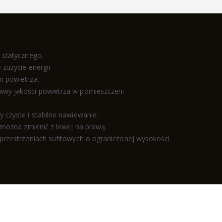
 statycznego.
zużycie energii.
m powietrza.
awy jakości powietrza w pomieszczeni
czyste i stabilne nawiewanie.
 można zmienić z lewej na prawą.
przestrzeniach sufitowych o ograniczonej wysokości.