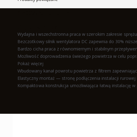
GŁÓWNE CECHY
Zalety modelu:
Wydajna i wszechstronna praca w szerokim zakresie sprężu
Bezczotkowy silnik wentylatora DC zapewnia do 30% niższe 
Bardzo cicha praca z równomiernym i stabilnym przepływe
Możliwość doprowadzenia świeżego powietrza w celu popr
Pokaż więcej
Wbudowany kanał powrotu powietrza z filtrem zapewniający 
Elastyczny montaż — stronę podłączenia instalacji rurowej
Kompaktowa konstrukcja umożliwiająca łatwą instalację w 