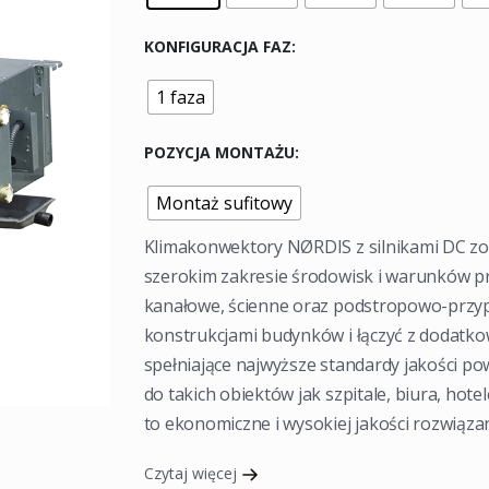
KONFIGURACJA FAZ
1 faza
POZYCJA MONTAŻU
Montaż sufitowy
Klimakonwektory NØRDIS z silnikami DC zos
szerokim zakresie środowisk i warunków pr
kanałowe, ścienne oraz podstropowo-przy
konstrukcjami budynków i łączyć z dodatk
spełniające najwyższe standardy jakości po
do takich obiektów jak szpitale, biura, hot
to ekonomiczne i wysokiej jakości rozwiąza
Czytaj więcej