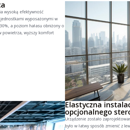
ca
nia wysoką efektywność
z jednostkami wyposażonymi w
 o 30%, a poziom hałasu obniżony o
ływ powietrza, wyższy komfort
Elastyczna instala
opcjonalnego ste
Urządzenie zostało zaprojektowan
było w łatwy sposób zmienić z le