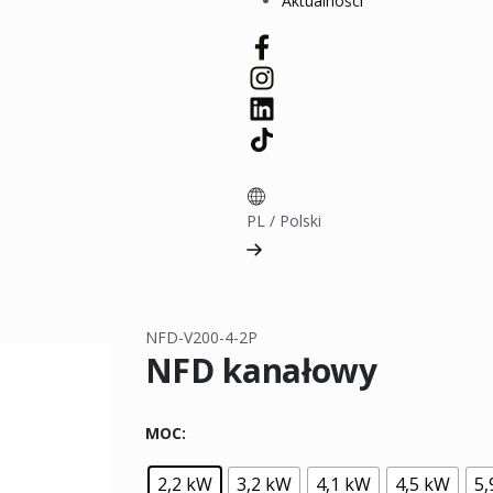
Aktualności
PL
/
Polski
NFD-V200-4-2P
NFD kanałowy
MOC
2,2 kW
3,2 kW
4,1 kW
4,5 kW
5,