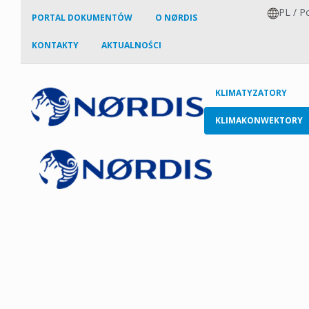
PL
/
Po
PORTAL DOKUMENTÓW
O NØRDIS
KONTAKTY
AKTUALNOŚCI
KLIMATYZATORY
KLIMAKONWEKTORY